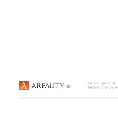
Rekreační pozemek na
Smíšená zóna na prod