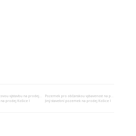
Pozemek pro bytovou výstavbu na prodej Košice I
Pozemek pro občanskou vybavenost na prodej Košice I
na prodej Košice I
Jiný stavební pozemek na prodej Košice I