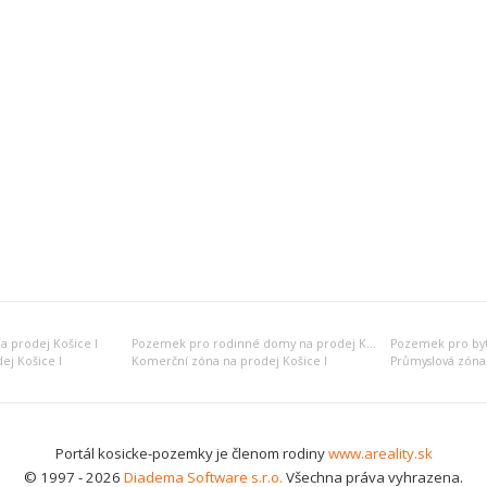
 prodej Košice I
Pozemek pro rodinné domy na prodej Košice I
ej Košice I
Komerční zóna na prodej Košice I
Průmyslová zóna 
Portál kosicke-pozemky je členom rodiny
www.areality.sk
© 1997 - 2026
Diadema Software s.r.o.
Všechna práva vyhrazena.