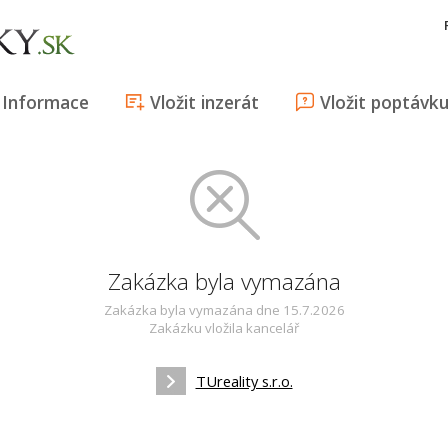
Informace
Vložit inzerát
Vložit poptávk
Zakázka byla vymazána
Zakázka byla vymazána dne 15.7.2026
Zakázku vložila kancelář
TUreality s.r.o.