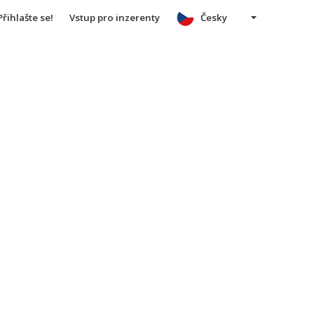
Přihlašte se!
Vstup pro inzerenty
Česky
u