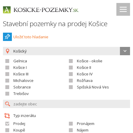
Stavební pozemky na prodej Košice
Uložiť toto hladanie
Košický
Gelnica
Košice - okolie
Košice I
Košice II
Košice III
Košice IV
Michalovce
Rožňava
Sobrance
Spišská Nová Ves
Trebišov
Typ inzerátu
Prodej
Pronájem
Koupě
Nájem