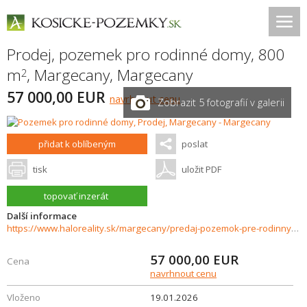
Prodej, pozemek pro rodinné domy, 800
m
,
Margecany
,
Margecany
2
57 000,00 EUR
navrhnout cenu
Zobrazit 5 fotografií v galerii
přidat k oblíbeným
poslat
tisk
uložit PDF
topovať inzerát
Další informace
https://www.haloreality.sk/margecany/predaj-pozemok-pre-rodinny-dom---800-m2-margecany---exkluzivne-halo-reality/71922
57 000,00
EUR
Cena
navrhnout cenu
Vloženo
19.01.2026