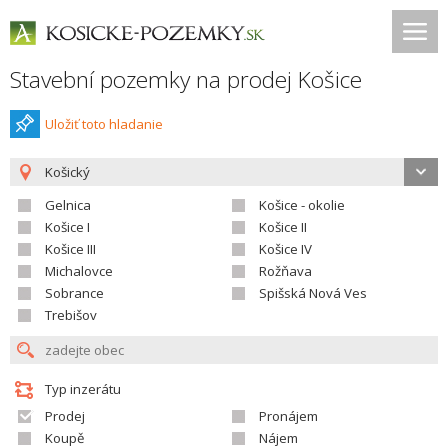
Stavební pozemky na prodej Košice
Uložiť toto hladanie
Košický
Gelnica
Košice - okolie
Košice I
Košice II
Košice III
Košice IV
Michalovce
Rožňava
Sobrance
Spišská Nová Ves
Trebišov
Typ inzerátu
Prodej
Pronájem
Koupě
Nájem