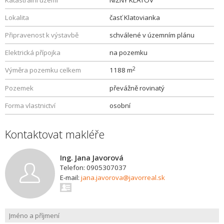
Katastrální území
NIZNY KLATOV
Lokalita
časť Klatovianka
Připravenost k výstavbě
schválené v územním plánu
Elektrická přípojka
na pozemku
2
Výměra pozemku celkem
1188 m
Pozemek
převážně rovinatý
Forma vlastnictví
osobní
Kontaktovat makléře
Ing. Jana Javorová
Telefon: 0905307037
E-mail:
jana.javorova@javorreal.sk