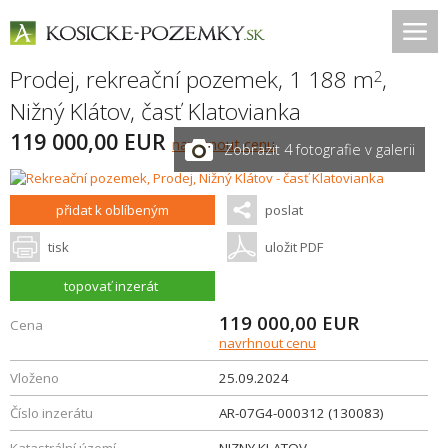
Prodej, rekreační pozemek, 1 188 m
,
2
Nižný Klátov
,
časť Klatovianka
119 000,00 EUR
navrhnout cenu
Zobrazit 4 fotografie v galerii
přidat k oblíbeným
poslat
tisk
uložit PDF
topovať inzerát
119 000,00
EUR
Cena
navrhnout cenu
Vloženo
25.09.2024
Číslo inzerátu
AR-07G4-000312 (130083)