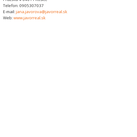
Telefon:
0905307037
E-mail:
jana.javorova@javorreal.sk
Web:
www.javorreal.sk