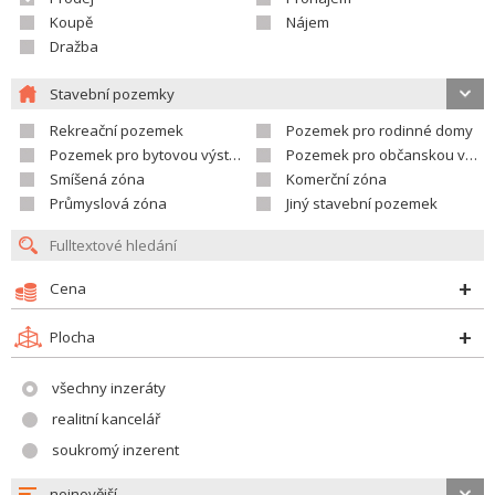
Koupě
Nájem
Dražba
Stavební pozemky
Rekreační pozemek
Pozemek pro rodinné domy
Pozemek pro bytovou výstavbu
Pozemek pro občanskou vybavenost
Smíšená zóna
Komerční zóna
Průmyslová zóna
Jiný stavební pozemek
Cena
Plocha
všechny inzeráty
realitní kancelář
soukromý inzerent
nejnovější