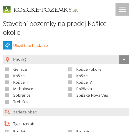
Stavební pozemky na prodej Košice -
okolie
Uložiť toto hladanie
Košický
Gelnica
Košice - okolie
Košice I
Košice II
Košice III
Košice IV
Michalovce
Rožňava
Sobrance
Spišská Nová Ves
Trebišov
Typ inzerátu
Prodej
Pronájem