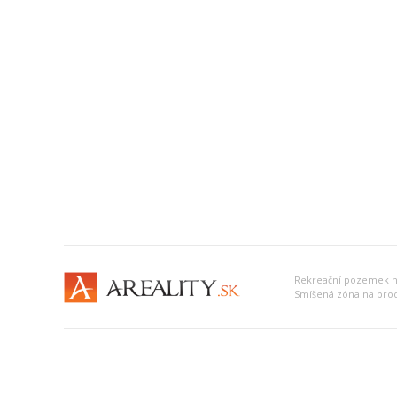
Rekreační pozemek na
Smíšená zóna na prod