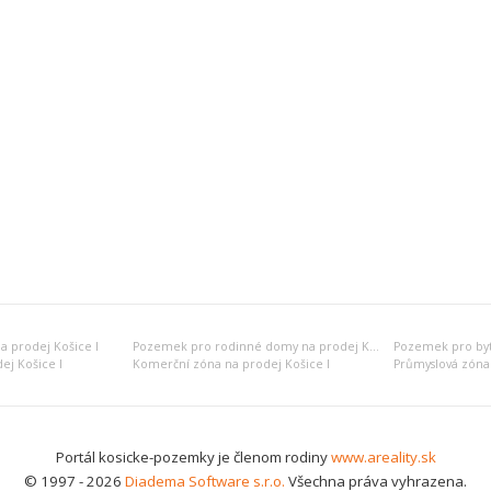
 prodej Košice I
Pozemek pro rodinné domy na prodej Košice I
ej Košice I
Komerční zóna na prodej Košice I
Průmyslová zóna 
Portál kosicke-pozemky je členom rodiny
www.areality.sk
© 1997 - 2026
Diadema Software s.r.o.
Všechna práva vyhrazena.