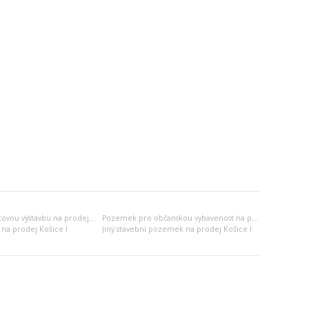
Pozemek pro bytovou výstavbu na prodej Košice I
Pozemek pro občanskou vybavenost na prodej Košice I
na prodej Košice I
Jiný stavební pozemek na prodej Košice I