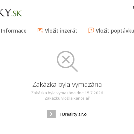
Informace
Vložit inzerát
Vložit poptávk
Zakázka byla vymazána
Zakázka byla vymazána dne 15.7.2026
Zakázku vložila kancelář
TUreality s.r.o.