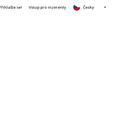
Přihlašte se!
Vstup pro inzerenty
Česky
u