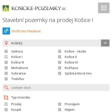
Stavební pozemky na prodej Košice I
Uložiť toto hladanie
Košický
Gelnica
Košice - okolie
Košice I
Košice II
Košice III
Košice IV
Michalovce
Rožňava
Sobrance
Spišská Nová Ves
Trebišov
Typ inzerátu
Prodej
Pronájem
Koupě
Nájem