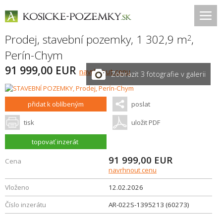
Prodej, stavební pozemky, 1 302,9 m
,
2
Perín-Chym
91 999,00 EUR
navrhnout cenu
Zobrazit 3 fotografie v galerii
přidat k oblíbeným
poslat
tisk
uložit PDF
topovať inzerát
91 999,00
EUR
Cena
navrhnout cenu
Vloženo
12.02.2026
Číslo inzerátu
AR-022S-1395213 (60273)