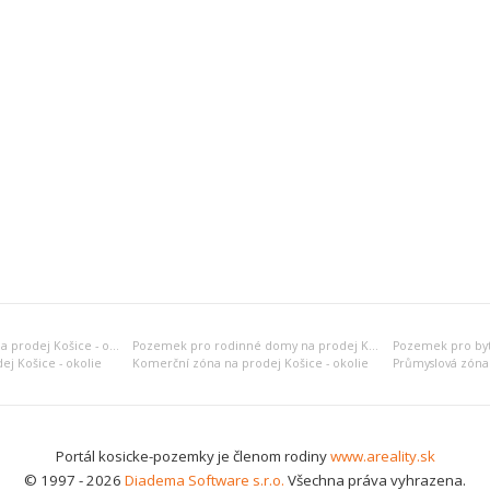
Rekreační pozemek na prodej Košice - okolie
Pozemek pro rodinné domy na prodej Košice - okolie
j Košice - okolie
Komerční zóna na prodej Košice - okolie
Průmyslová zóna 
Portál kosicke-pozemky je členom rodiny
www.areality.sk
© 1997 - 2026
Diadema Software s.r.o.
Všechna práva vyhrazena.