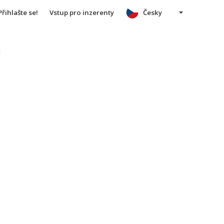
Přihlašte se!
Vstup pro inzerenty
Česky
u