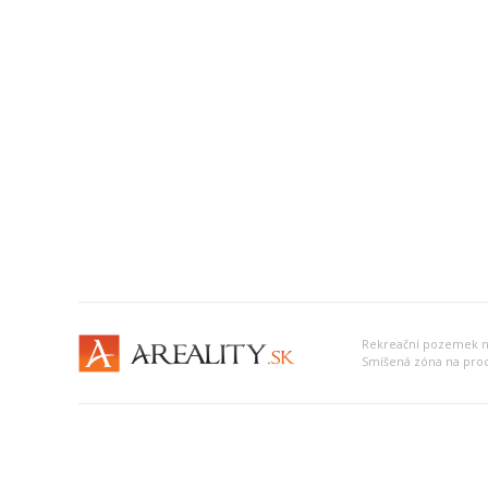
Smíšená zóna na prode