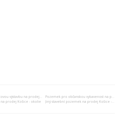
Pozemek pro bytovou výstavbu na prodej Košice - okolie
Pozemek pro občanskou vybavenost na prodej Košice - okolie
na prodej Košice - okolie
Jiný stavební pozemek na prodej Košice - okolie