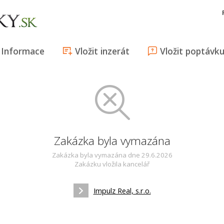
Informace
Vložit inzerát
Vložit poptávk
Zakázka byla vymazána
Zakázka byla vymazána dne 29.6.2026
Zakázku vložila kancelář
Impulz Real, s.r.o.