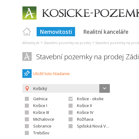
Nemovitosti
Realitní kanceláře
>
>
AReality.sk
Stavební pozemky na prodej
Stavební pozemky na prod
Stavební pozemky na prodej Zádi
Uložiť toto hladanie
Košický
Gelnica
Košice - okolie
Košice I
Košice II
Košice III
Košice IV
Michalovce
Rožňava
Sobrance
Spišská Nová Ves
Trebišov