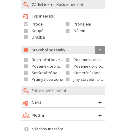
Typ inzerátu
Prodej
Pronájem
Koupě
Nájem
Dražba
Stavební pozemky
Rekreační pozemek
Pozemek pro rodinné domy
Pozemek pro bytovou výstavbu
Pozemek pro občanskou vybavenost
Smíšená zóna
Komerční zóna
Průmyslová zóna
Jiný stavební pozemek
Cena
Plocha
všechny inzeráty