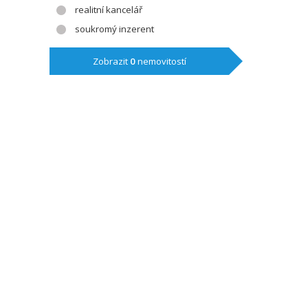
realitní kancelář
soukromý inzerent
Zobrazit
0
nemovitostí