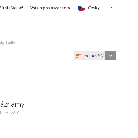
Přihlašte se!
Vstup pro inzerenty
Česky
u
ej Zádiel
nejnovější
 záznamy
yhledávání