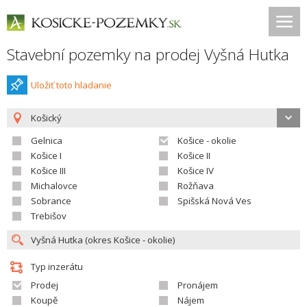
Stavební pozemky na prodej Vyšná Hutka
Uložiť toto hladanie
Košický
Gelnica
Košice - okolie
Košice I
Košice II
Košice III
Košice IV
Michalovce
Rožňava
Sobrance
Spišská Nová Ves
Trebišov
Typ inzerátu
Prodej
Pronájem
Koupě
Nájem