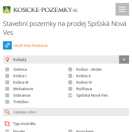
Stavební pozemky na prodej Spišská Nová
Ves
Uložiť toto hladanie
Košický
Gelnica
Košice - okolie
Košice I
Košice II
Košice III
Košice IV
Michalovce
Rožňava
Sobrance
Spišská Nová Ves
Trebišov
Typ inzerátu
Prodej
Pronájem