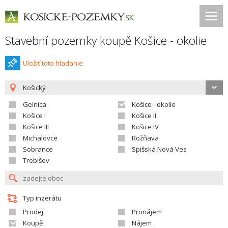
Stavební pozemky koupě Košice - okolie
Uložiť toto hladanie
Košický
Gelnica
Košice - okolie
Košice I
Košice II
Košice III
Košice IV
Michalovce
Rožňava
Sobrance
Spišská Nová Ves
Trebišov
Typ inzerátu
Prodej
Pronájem
Koupě
Nájem