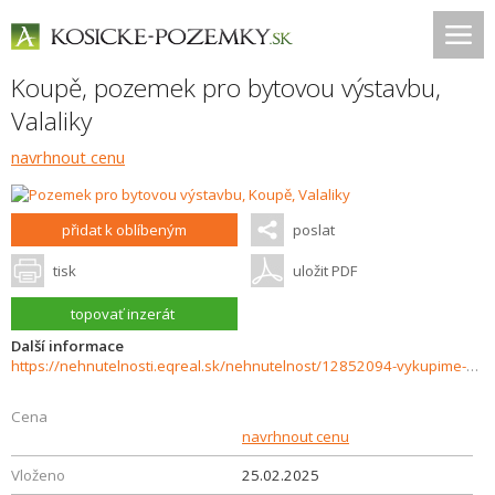
Koupě, pozemek pro bytovou výstavbu,
Valaliky
navrhnout cenu
přidat k oblíbeným
poslat
tisk
uložit PDF
topovať inzerát
Další informace
https://nehnutelnosti.eqreal.sk/nehnutelnost/12852094-vykupime-vas-pozemok-v-kosiciach-a-v-okoli
Cena
navrhnout cenu
Vloženo
25.02.2025