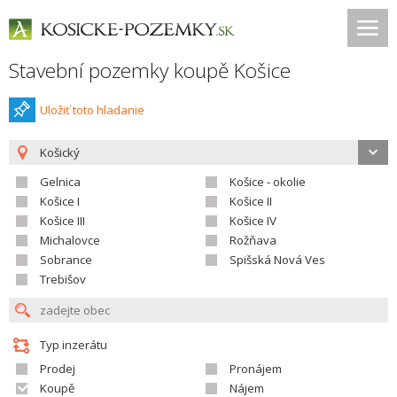
Stavební pozemky koupě Košice
Uložiť toto hladanie
Košický
Gelnica
Košice - okolie
Košice I
Košice II
Košice III
Košice IV
Michalovce
Rožňava
Sobrance
Spišská Nová Ves
Trebišov
Typ inzerátu
Prodej
Pronájem
Koupě
Nájem