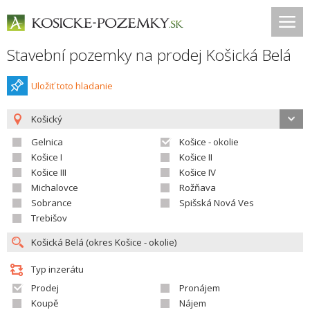
Stavební pozemky na prodej Košická Belá
Uložiť toto hladanie
Košický
Gelnica
Košice - okolie
Košice I
Košice II
Košice III
Košice IV
Michalovce
Rožňava
Sobrance
Spišská Nová Ves
Trebišov
Typ inzerátu
Prodej
Pronájem
Koupě
Nájem