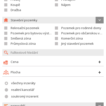
Koupě
Nájem
Dražba
Stavební pozemky
Rekreační pozemek
Pozemek pro rodinné domy
Pozemek pro bytovou výstavbu
Pozemek pro občanskou vybavenost
Smíšená zóna
Komerční zóna
Průmyslová zóna
Jiný stavební pozemek
Cena
Plocha
všechny inzeráty
realitní kancelář
soukromý inzerent
nejnovější