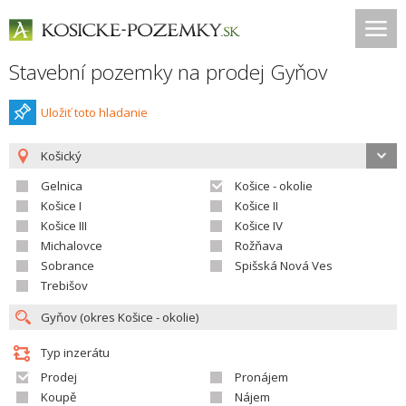
Stavební pozemky na prodej Gyňov
Uložiť toto hladanie
Košický
Gelnica
Košice - okolie
Košice I
Košice II
Košice III
Košice IV
Michalovce
Rožňava
Sobrance
Spišská Nová Ves
Trebišov
Typ inzerátu
Prodej
Pronájem
Koupě
Nájem