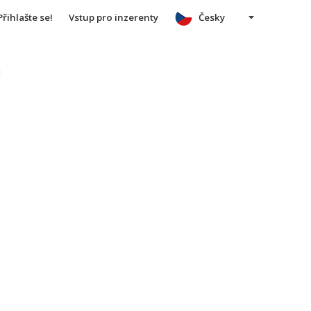
Přihlašte se!
Vstup pro inzerenty
Česky
u