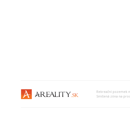
Rekreační pozemek na
Smíšená zóna na prod