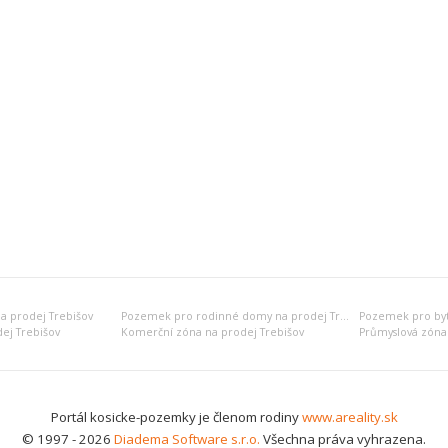
 prodej Trebišov
Pozemek pro rodinné domy na prodej Trebišov
ej Trebišov
Komerční zóna na prodej Trebišov
Průmyslová zóna 
Portál kosicke-pozemky je členom rodiny
www.areality.sk
© 1997 - 2026
Diadema Software s.r.o.
Všechna práva vyhrazena.