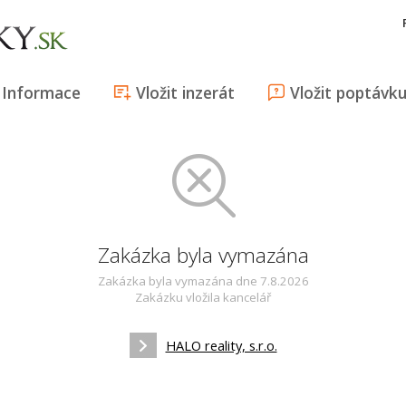
Informace
Vložit inzerát
Vložit poptávk
Zakázka byla vymazána
Zakázka byla vymazána dne 7.8.2026
Zakázku vložila kancelář
HALO reality, s.r.o.