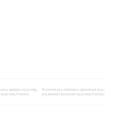
Pozemek pro bytovou výstavbu na prodej Trebišov
Pozemek pro občanskou vybavenost na prodej Trebišov
na prodej Trebišov
Jiný stavební pozemek na prodej Trebišov