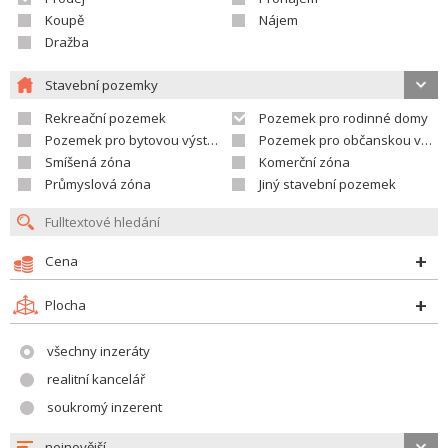
Koupě
Nájem
Dražba
Stavební pozemky
Rekreační pozemek
Pozemek pro rodinné domy
Pozemek pro bytovou výstavbu
Pozemek pro občanskou vybavenost
Smíšená zóna
Komerční zóna
Průmyslová zóna
Jiný stavební pozemek
Cena
Plocha
všechny inzeráty
realitní kancelář
soukromý inzerent
nejnovější