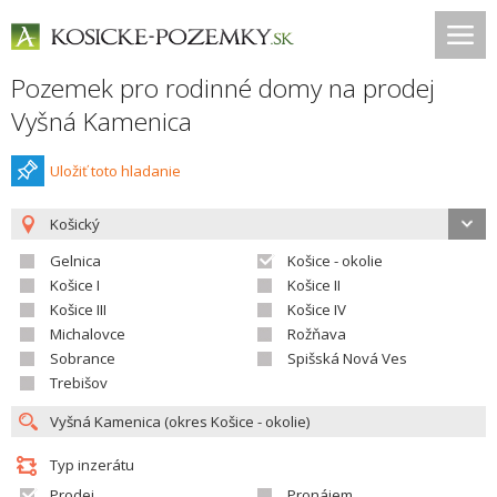
Pozemek pro rodinné domy na prodej
Vyšná Kamenica
Uložiť toto hladanie
Košický
Gelnica
Košice - okolie
Košice I
Košice II
Košice III
Košice IV
Michalovce
Rožňava
Sobrance
Spišská Nová Ves
Trebišov
Typ inzerátu
Prodej
Pronájem