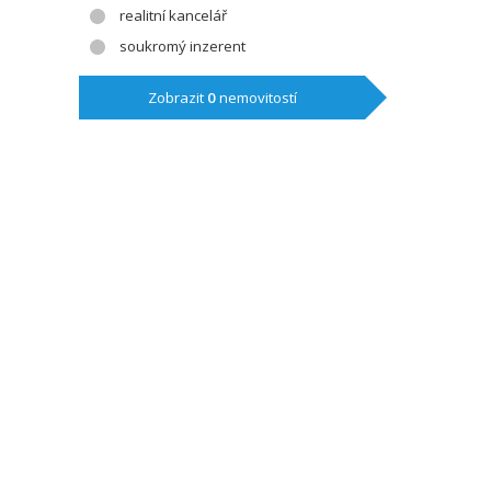
realitní kancelář
soukromý inzerent
Zobrazit
0
nemovitostí