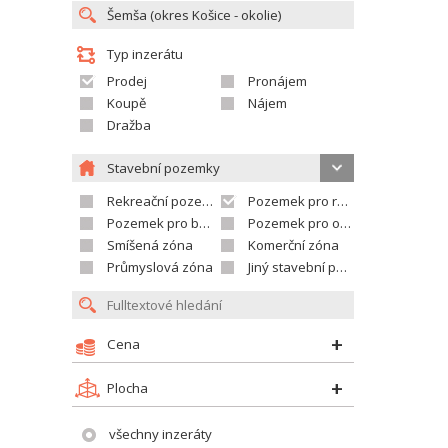
Typ inzerátu
Prodej
Pronájem
Koupě
Nájem
Dražba
Stavební pozemky
Rekreační pozemek
Pozemek pro rodinné domy
Pozemek pro bytovou výstavbu
Pozemek pro občanskou vybavenost
Smíšená zóna
Komerční zóna
Průmyslová zóna
Jiný stavební pozemek
Cena
Plocha
všechny inzeráty