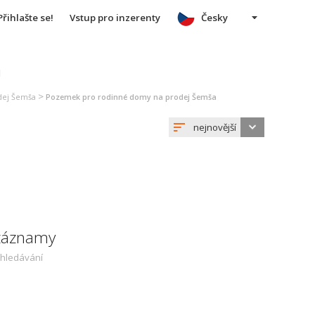
Přihlašte se!
Vstup pro inzerenty
Česky
u
>
dej Šemša
Pozemek pro rodinné domy na prodej Šemša
nejnovější
 záznamy
yhledávání