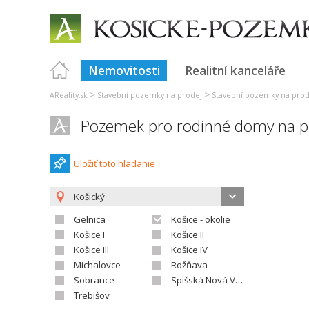
Nemovitosti
Realitní kanceláře
>
>
AReality.sk
Stavební pozemky na prodej
Stavební pozemky na prod
Pozemek pro rodinné domy na p
Uložiť toto hladanie
Košický
Gelnica
Košice - okolie
Košice I
Košice II
Košice III
Košice IV
Michalovce
Rožňava
Sobrance
Spišská Nová Ves
Trebišov