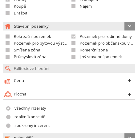
Koupě
Nájem
Dražba
Stavební pozemky
Rekreační pozemek
Pozemek pro rodinné domy
Pozemek pro bytovou výstavbu
Pozemek pro občanskou vybavenost
Smíšená zóna
Komerční zóna
Průmyslová zóna
Jiný stavební pozemek
Cena
Plocha
všechny inzeráty
realitní kancelář
soukromý inzerent
nejnovější