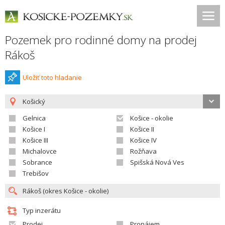
Pozemek pro rodinné domy na prodej
Rákoš
Uložiť toto hladanie
Košický
Gelnica
Košice - okolie
Košice I
Košice II
Košice III
Košice IV
Michalovce
Rožňava
Sobrance
Spišská Nová Ves
Trebišov
Typ inzerátu
Prodej
Pronájem