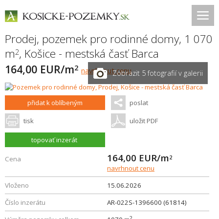
Prodej, pozemek pro rodinné domy, 1 070
m
,
Košice - mestská časť Barca
2
164,00 EUR/m
2
navrhnout cenu
Zobrazit 5 fotografií v galerii
přidat k oblíbeným
poslat
tisk
uložit PDF
topovať inzerát
164,00
EUR/m
2
Cena
navrhnout cenu
Vloženo
15.06.2026
Číslo inzerátu
AR-022S-1396600 (61814)
2