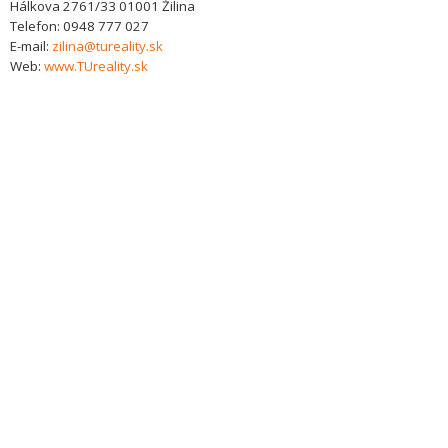
Hálkova 2761/33
01001
Žilina
Telefon:
0948 777 027
E-mail:
zilina@tureality.sk
Web:
www.TUreality.sk