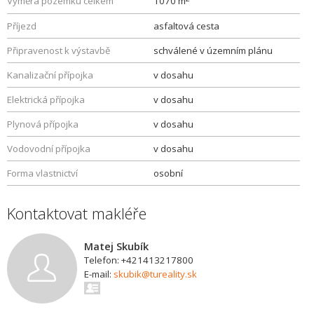
Výměra pozemku celkem
1070 m
Příjezd
asfaltová cesta
Připravenost k výstavbě
schválené v územním plánu
Kanalizační přípojka
v dosahu
Elektrická přípojka
v dosahu
Plynová přípojka
v dosahu
Vodovodní přípojka
v dosahu
Forma vlastnictví
osobní
Kontaktovat makléře
Matej Skubík
Telefon: +421413217800
E-mail:
skubik@tureality.sk