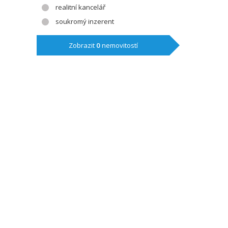
realitní kancelář
soukromý inzerent
Zobrazit
0
nemovitostí