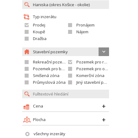
Typ inzerátu
Prodej
Pronájem
Koupě
Nájem
Dražba
Stavební pozemky
Rekreační pozemek
Pozemek pro rodinné domy
Pozemek pro bytovou výstavbu
Pozemek pro občanskou vybavenost
Smíšená zóna
Komerční zóna
Průmyslová zóna
Jiný stavební pozemek
Cena
Plocha
všechny inzeráty