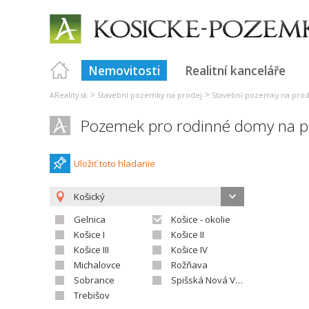
Nemovitosti
Realitní kanceláře
>
>
AReality.sk
Stavební pozemky na prodej
Stavební pozemky na prod
Pozemek pro rodinné domy na p
Uložiť toto hladanie
Košický
Gelnica
Košice - okolie
Košice I
Košice II
Košice III
Košice IV
Michalovce
Rožňava
Sobrance
Spišská Nová Ves
Trebišov