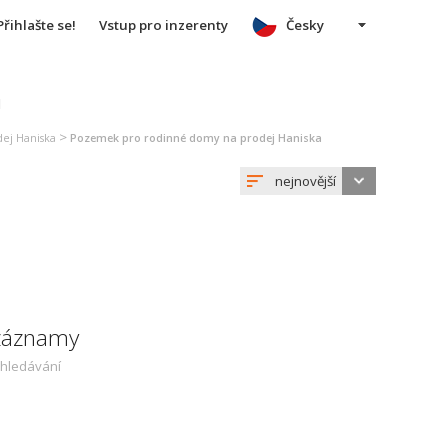
Přihlašte se!
Vstup pro inzerenty
Česky
u
>
ej Haniska
Pozemek pro rodinné domy na prodej Haniska
nejnovější
 záznamy
yhledávání