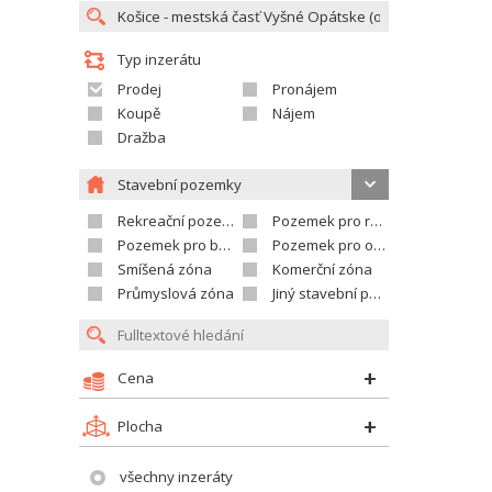
Typ inzerátu
Prodej
Pronájem
Koupě
Nájem
Dražba
Stavební pozemky
Rekreační pozemek
Pozemek pro rodinné domy
Pozemek pro bytovou výstavbu
Pozemek pro občanskou vybavenost
Smíšená zóna
Komerční zóna
Průmyslová zóna
Jiný stavební pozemek
Cena
Plocha
všechny inzeráty