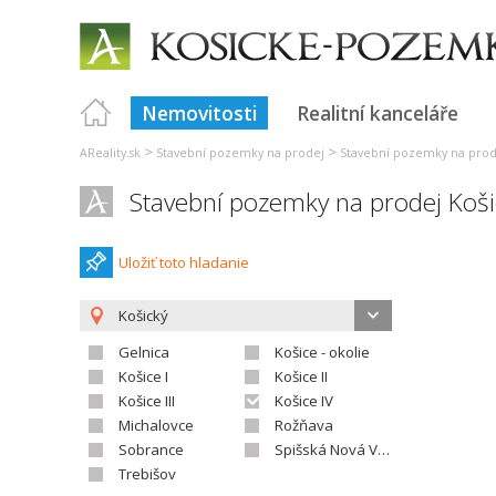
Nemovitosti
Realitní kanceláře
>
>
AReality.sk
Stavební pozemky na prodej
Stavební pozemky na prod
Stavební pozemky na prodej Koši
Uložiť toto hladanie
Košický
Gelnica
Košice - okolie
Košice I
Košice II
Košice III
Košice IV
Michalovce
Rožňava
Sobrance
Spišská Nová Ves
Trebišov