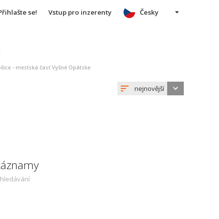
Přihlašte se!
Vstup pro inzerenty
Česky
u
šice - mestská časť Vyšné Opátske
nejnovější
 záznamy
yhledávání