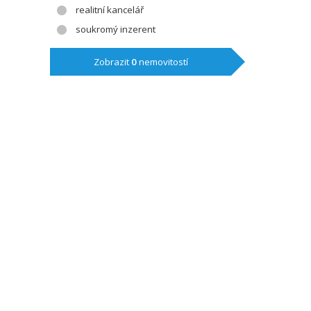
realitní kancelář
soukromý inzerent
Zobrazit
0
nemovitostí