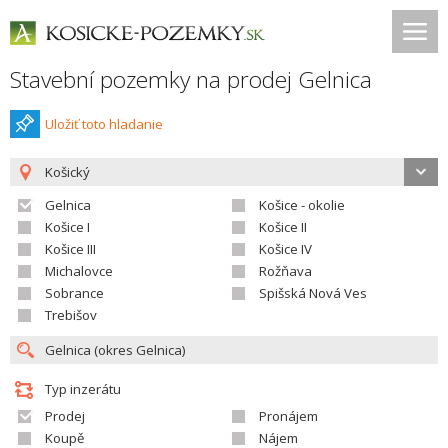
Stavební pozemky na prodej Gelnica
Uložiť toto hladanie
Košický
Gelnica
Košice - okolie
Košice I
Košice II
Košice III
Košice IV
Michalovce
Rožňava
Sobrance
Spišská Nová Ves
Trebišov
Typ inzerátu
Prodej
Pronájem
Koupě
Nájem