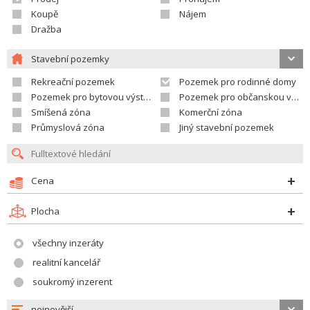
Koupě
Nájem
Dražba
Stavební pozemky
Rekreační pozemek
Pozemek pro rodinné domy
Pozemek pro bytovou výstavbu
Pozemek pro občanskou vybavenost
Smíšená zóna
Komerční zóna
Průmyslová zóna
Jiný stavební pozemek
Cena
Plocha
všechny inzeráty
realitní kancelář
soukromý inzerent
nejnovější