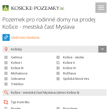
Pozemek pro rodinné domy na prodej
Košice - mestská časť Myslava
Uložiť toto hladanie
Košický
Gelnica
Košice - okolie
Košice I
Košice II
Košice III
Košice IV
Michalovce
Rožňava
Sobrance
Spišská Nová Ves
Trebišov
Typ inzerátu
Prodej
Pronájem