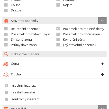
Koupě
Nájem
Dražba
Stavební pozemky
Rekreační pozemek
Pozemek pro rodinné domy
Pozemek pro bytovou výstavbu
Pozemek pro občanskou vybavenost
Smíšená zóna
Komerční zóna
Průmyslová zóna
Jiný stavební pozemek
Cena
Plocha
všechny inzeráty
realitní kancelář
soukromý inzerent
nejnovější