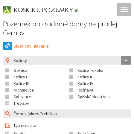
Pozemek pro rodinné domy na prodej
Čerhov
Uložiť toto hladanie
Košický
Gelnica
Košice - okolie
Košice I
Košice II
Košice III
Košice IV
Michalovce
Rožňava
Sobrance
Spišská Nová Ves
Trebišov
Typ inzerátu
Prodej
Pronájem