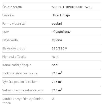
Číslo inzerátu
AR-02H1-109878 (001-521)
Lokalita
Ulica 1. mája
Forma vlastnictví
osobní
Stav
Původní stav
Pitná voda
studna
Elektrický proud
220/380 V
Plynová přípojka
není
Kanalizační přípojka
není
2
Celková užitková plocha
716 m
2
Výměra pozemku celkem
716 m
2
Velikost technického zázemí
716 m
Souhlas s vynětím z půdního
0
fondu