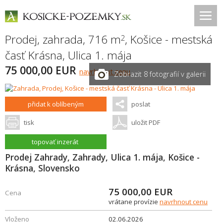
Prodej, zahrada, 716 m
,
Košice - mestská
2
časť Krásna
,
Ulica 1. mája
75 000,00 EUR
navrhnout cenu
Zobrazit 8 fotografií v galerii
přidat k oblíbeným
poslat
tisk
uložit PDF
topovať inzerát
Prodej Zahrady, Zahrady, Ulica 1. mája, Košice -
Krásna, Slovensko
75 000,00
EUR
Cena
vrátane provízie
navrhnout cenu
Vloženo
02.06.2026