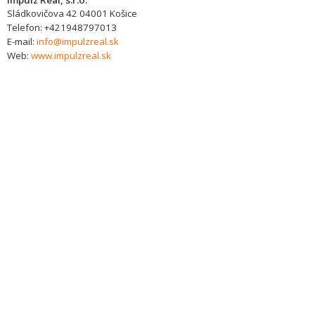
Impulz Real, s.r.o.
Sládkovičova 42
04001
Košice
Telefon:
+421948797013
E-mail:
info@impulzreal.sk
Web:
www.impulzreal.sk