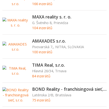
166 inzerátů
MAXA reality s. r. o.
G. Švéniho 8, Prievidza
104 inzerátů
AMAXADES s.r.o.
Pivovarská 7,, NITRA, SLOVAKIA
100 inzerátů
TIMA Real, s.r.o.
Hlavná 26/34, Trnava
84 inzerátů
BOND Reality - franchisingová sieť, s.r.o.
Laténska 2/B, Bratislava
75 inzerátů