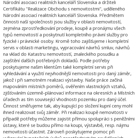
Národní asociaci realitních kanceláří Slovenska a držiteli
Certifikátu "Realizace Obchodu s nemovitostmi", uděleného
Národní asociací realitních kanceláří Slovenska. Předmětem
činnosti naší společnosti jsou služby v oblasti nemovitostí,
zejména zprostředkování prodeje, koupě a pronájmu všech
typů nemovitostí a poskytnutí kompletního právní služby pro
fyzické i právnické osoby. Kromě toho zajišťujeme i kompletní
servis v oblasti marketingu, vypracování návrhů smluv, návrhů
na vklad do Katastru nemovitostí, znaleckého posudku a
zajištění dalších potřebných dokladů. Podle potřeby
poskytujeme našim klientům také kompletní servis při
vyhledávání a využití nejvhodnější nemovitosti pro daný záměr,
jakož i při samotném realizaci výstavby. Naše práce začíná
mapováním místních poměrů, ověřením vlastnických vztahů,
zjišťováním územně-plánovací informace na okresních a Místních
úřadech as tím související vhodnosti pozemku pro daný účel.
Činnost směřujeme tak, aby kupující po složení kupní ceny mohl
ihned realizovat svůj záměr. Při realizaci koupě nemovitosti v
případě potřeby můžeme zajistit přímou spolupráci s peněžními
ústavy, které se budou přímo na koupi, výstavbě, resp. nájmu
nemovitosti účastnit. Zároveň poskytujeme pomoc při