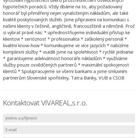
vyřizování hypotečních úvěrů prostřednictvím osvědčených
hypotečních poradců. Vždy dbáme na to, aby požadovaný
honorář byl přiměřený nejen vynaloženým nákladům, ale také
kvalitě poskytovaných služeb. Jsme připraveni na komunikaci s
našimi klienty v češtině, angličtině, francouzštině a němčině. Proč
si vybrat právě nás: * upřednostňujeme individuální přístup ke
klientovi * serióznost * profesionalita * zaškolený personál *
kvalitní know-how * komunikujeme ve více jazycích * nabízíme
komplexní služby * vsadili jsme na spolehlivost * rychlé jednanie
* garantujeme adekvátnost honoráře nákladům * využíváme
služby pouze osvědčených partnerů * maximální spokojenost
klientů * Spolupracujeme se všemi bankami a jsme smluvním
partnerům Slovenské spořitelny, Tatra Banky, VUB a CSOB
Kontaktovat VIVAREAL,s.r.o.