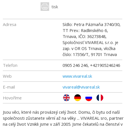
tisk
Adresa
Sídlo: Petra Pázmaňa 3740/30,
TT Prev.: Radlinského 6,
Trnava, IČO: 36273848,
Spoločnosť VIVAREAL s.r.o. je
zap. v OR OS Trnava, vložka
číslo: 17356/T
,
91701
Trnava
Telefon
0905 246 246, +421905246246
Web
www.vivareal.sk
E-mail
vivareal@vivareal.sk
Hovoříme
Jsou věci, které nás provázejí celý život. Domu, či bytu od naší
společnosti zůstanete věrní až na věky ... VIVAREAL sro, partner
na celý život Vznikli jsme v září 2005. Jsme čekatelů na členství v