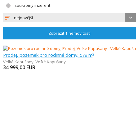
soukromý inzerent
nejnovější
Zobrazit
1
nemovitostí
Prodej, pozemek pro rodinné domy, 579 m
2
Veľké Kapušany
,
Veľké Kapušany
34 999,00
EUR