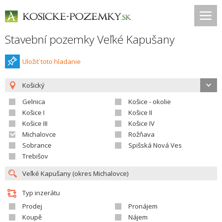
Stavební pozemky Veľké Kapušany
Uložiť toto hladanie
Košický
Gelnica
Košice - okolie
Košice I
Košice II
Košice III
Košice IV
Michalovce
Rožňava
Sobrance
Spišská Nová Ves
Trebišov
Typ inzerátu
Prodej
Pronájem
Koupě
Nájem