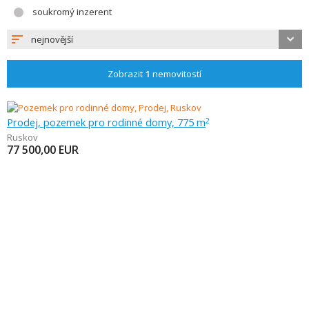
soukromý inzerent
nejnovější
Zobrazit
1
nemovitostí
Prodej, pozemek pro rodinné domy, 775 m
2
Ruskov
77 500,00
EUR