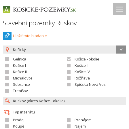
Stavební pozemky Ruskov
Uložiť toto hladanie
Košický
Gelnica
Košice - okolie
Košice I
Košice II
Košice III
Košice IV
Michalovce
Rožňava
Sobrance
Spišská Nová Ves
Trebišov
Typ inzerátu
Prodej
Pronájem
Koupě
Nájem