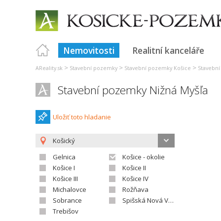
Nemovitosti
Realitní kanceláře
>
>
>
AReality.sk
Stavební pozemky
Stavební pozemky Košice
Stavební
Stavební pozemky Nižná Myšľa
Uložiť toto hladanie
Košický
Gelnica
Košice - okolie
Košice I
Košice II
Košice III
Košice IV
Michalovce
Rožňava
Sobrance
Spišská Nová Ves
Trebišov