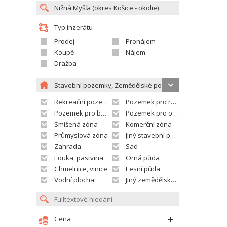
Typ inzerátu
Prodej
Pronájem
Koupě
Nájem
Dražba
Stavební pozemky, Zemědělské pozemky
Rekreační pozemek
Pozemek pro rodinné domy
Pozemek pro bytovou výstavbu
Pozemek pro občanskou vybavenost
Smíšená zóna
Komerční zóna
Průmyslová zóna
Jiný stavební pozemek
Zahrada
Sad
Louka, pastvina
Orná půda
Chmelnice, vinice
Lesní půda
Vodní plocha
Jiný zemědělský pozemek
Cena