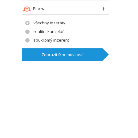
Plocha
všechny inzeráty
realitní kancelář
soukromý inzerent
Zobrazit
0
nemovitostí