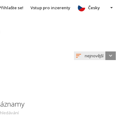
Přihlašte se!
Vstup pro inzerenty
Česky
u
nejnovější
 záznamy
yhledávání