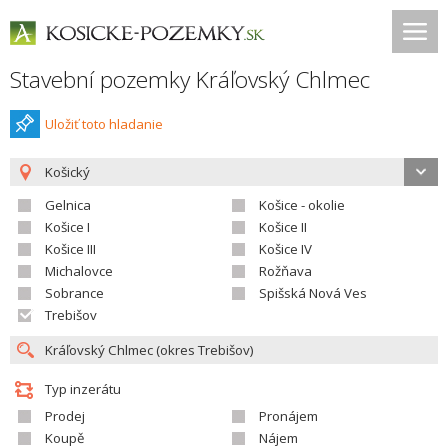
Stavební pozemky Kráľovský Chlmec
Uložiť toto hladanie
Košický
Gelnica
Košice - okolie
Košice I
Košice II
Košice III
Košice IV
Michalovce
Rožňava
Sobrance
Spišská Nová Ves
Trebišov
Typ inzerátu
Prodej
Pronájem
Koupě
Nájem