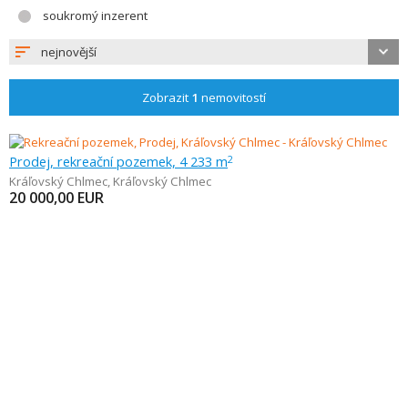
soukromý inzerent
nejnovější
Zobrazit
1
nemovitostí
Prodej, rekreační pozemek, 4 233 m
2
Kráľovský Chlmec
,
Kráľovský Chlmec
20 000,00
EUR