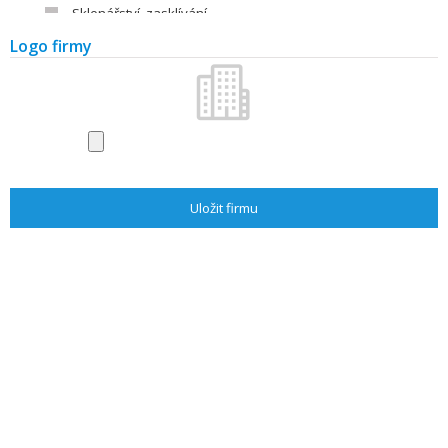
Sklenářství, zasklívání
Střechy, střešní krytiny
Logo firmy
Alarmy a zabezpečení
Voda, plyn, topení
Úprava a čištění vody
Výtahy
Výstavy a veletrhy
Časopisy a literatura
Stavba
Stavební firmy
Stavebniny
Stavební materiály - výrobci
Zahrada
Zahradnické firmy
Vybavení zahrad
Zahradní centra, květiny
Literatura
Architekti/projektanti
Stavba