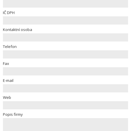
IČ DPH
Kontaktní osoba
Telefon
Fax
E-mail
Web
Popis firmy