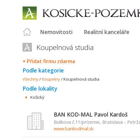
Nemovitosti
Realitní kanceláře
Koupelnová studia
+ Přidat firmu zdarma
Podle kategorie
Všechny
/
Koupelny
/
Koupelnová studia
Podle lokality
Košický
BAN KOD-MAL Pavol Kardoš
Bulíkova č.11/prízemie, Bratislava - Petrž
www.bankodmal.sk