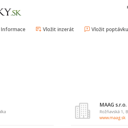
Informace
Vložit inzerát
Vložit poptávk
MAAG s.r.o.
alka
Rožňavská 1, B
www.maag.sk