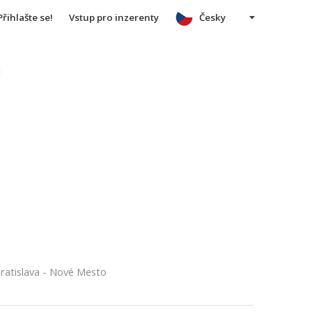
Přihlašte se!
Vstup pro inzerenty
Česky
u
ratislava - Nové Mesto