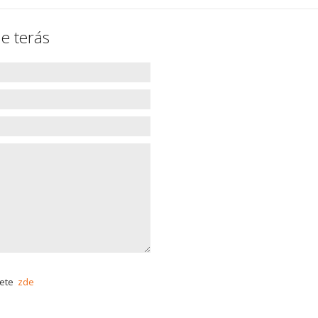
e terás
nete
zde