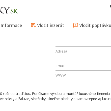
Informace
Vložit inzerát
Vložit poptávk
Adresa
Email
WWW
30 ročnou tradíciou. Ponúkame výrobu a montáž luxusného tienenia 
vé rolety a žalúzie, slnečníky, slnečné plachty a samozrejme aj luxu