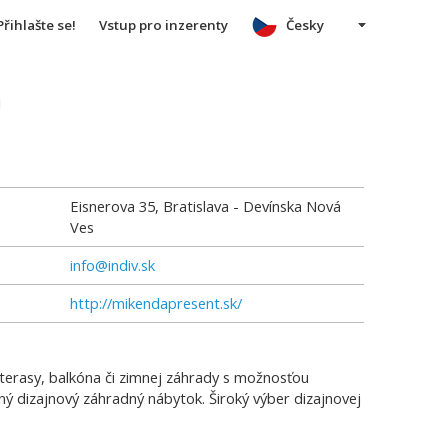
Přihlašte se!
Vstup pro inzerenty
Česky
u
Eisnerova 35, Bratislava - Devínska Nová
Ves
info@indiv.sk
http://mikendapresent.sk/
terasy, balkóna či zimnej záhrady s možnosťou
sný dizajnový záhradný nábytok. Široký výber dizajnovej