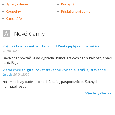
Bytový interiér
Kuchyně
Koupelny
Příslušenství domu
Kanceláře
Nové články
Košické biznis centrum kúpili od Penty jej bývalí manažéri
20.04.2020
Developer pokračuje vo výpredaji kancelárskych nehnuteľností, zbavil
sa ďalšej
Vláda chce zdigitalizovať stavebné konanie, zruší aj stavebné
úrady
20.04.2020
Nájomné byty bude kabinet hľadať aj pasportizáciou štátnych
nehnuteľností
Všechny články